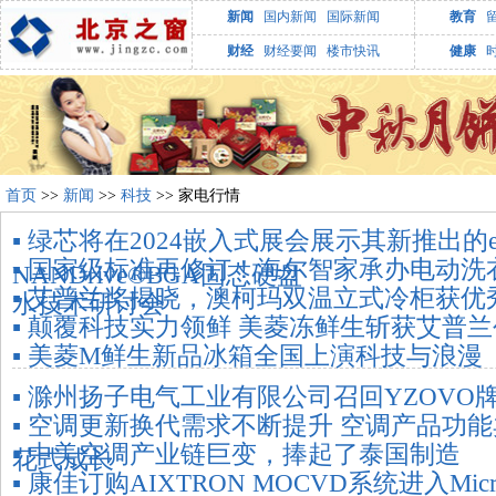
新闻
国内新闻
国际新闻
教育
财经
财经要闻
楼市快讯
健康
首页
>>
新闻
>>
科技
>> 家电行情
▪ 绿芯将在2024嵌入式展会展示其新推出的e
▪ 国家级标准再修订！海尔智家承办电动
NANDrive®BGA固态硬盘
▪ 艾普兰奖揭晓，澳柯玛双温立式冷柜获优
水技术研讨会
▪ 颠覆科技实力领鲜 美菱冻鲜生斩获艾普
▪ 美菱M鲜生新品冰箱全国上演科技与浪漫
▪ 滁州扬子电气工业有限公司召回YZOVO
▪ 空调更新换代需求不断提升 空调产品功
▪ 中美空调产业链巨变，捧起了泰国制造
花式成长
▪ 康佳订购AIXTRON MOCVD系统进入Mic