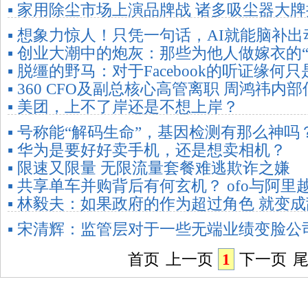
▪ 家用除尘市场上演品牌战 诸多吸尘器大
▪ 想象力惊人！只凭一句话，AI就能脑补
▪ 创业大潮中的炮灰：那些为他人做嫁衣的“
▪ 脱缰的野马：对于Facebook的听证缘何
▪ 360 CFO及副总核心高管离职 周鸿祎内
▪ 美团，上不了岸还是不想上岸？
▪ 号称能“解码生命”，基因检测有那么神吗
▪ 华为是要好好卖手机，还是想卖相机？
▪ 限速又限量 无限流量套餐难逃欺诈之嫌
▪ 共享单车并购背后有何玄机？ ofo与阿里
▪ 林毅夫：如果政府的作为超过角色 就变
▪ 宋清辉：监管层对于一些无端业绩变脸公
首页
上一页
1
下一页