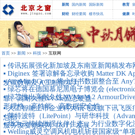
新闻
国内新闻
国际新闻
教育
财经
财经要闻
楼市快讯
健康
首页
>>
新闻
>>
科技
>> 互联网
▪ 传讯拓展强化新加坡及东南亚新闻稿发布
▪ Diginex 签署谅解备忘录收购 Matter D
▪ AnyMind Group 将小红书数据整合至 Any
发展数据及人工智能实力
▪ 绿芯将在德国慕尼黑电子博览会 (electronic
▪ 绿芯推出高耐久性NVMe M.2 ArmourDr
靠、高耐久性NVMe固态硬盘
形规格，高性能、高数据安全性
▪ 人工智能上市企业科大讯飞及旗下讯飞
▪ 莱特波特（LitePoint）与研华科技（Adv
总部
▪ 华为云持续做强伙伴生态，为行业数字化
服务改变物联网（IoT）发展
▪ Welling威灵空调风机电机斩获国家级“单