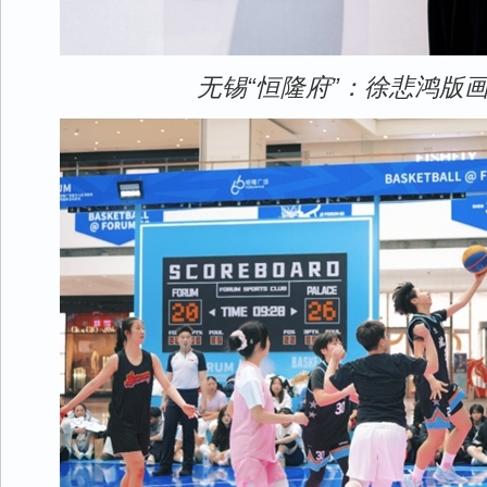
无锡“恒隆府”：徐悲鸿版