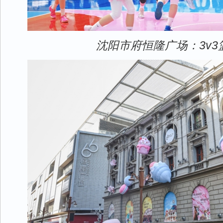
沈阳市府恒隆广场：3v3