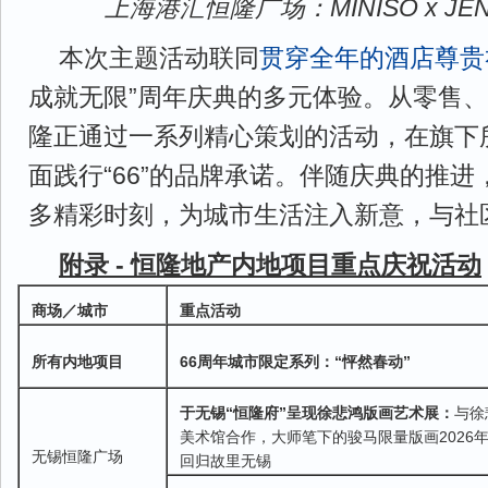
上海港汇恒隆广场：MINISO x JE
本次主题活动联同
贯穿全年的酒店尊贵
成就无限”周年庆典的多元体验。从零售
隆正通过一系列精心策划的活动，在旗下
面践行“66”的品牌承诺。伴随庆典的推
多精彩时刻，为城市生活注入新意，与社
附录 - 恒隆地产内地项目重点庆祝活动
商场／城市
重点活动
所有内地项目
66周年城市限定系列：“怦然春动”
于无锡“恒隆府”呈现徐悲鸿版画艺术展：
与徐
美术馆合作，大师笔下的骏马限量版画2026
无锡恒隆广场
回归故里无锡