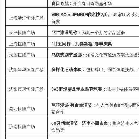
春日奇航：
开启春日奇遇嘉年华
MINISO x JENNIE联名快闪店：
独家联名系
上海港汇恒隆广场
首发
天津恒隆广场
“甜”津遇见你：
为期一个月的甜品盛会
上海恒隆广场
“廿五同行，共奏新程”春季庆典
大连恒隆广场
乌镇戏剧节巡游：
知名文化节巡游表演大连首
沈阳皇城恒隆广场
多样化运动体验：
包括尊巴、综合体能挑战、
沈阳市府恒隆广场
3v3
篮球赛及专业匹克球赛：
城中主要体育盛
芭菲漫游·美食生活节：
与人气美食IP“漫步面
昆明恒隆广场
家合作
66灵感生活节 · 济南小甜市集：
集合济南人气
济南恒隆广场
饮品等