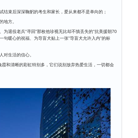
试结束后深深鞠躬的考生和家长，爱从来都不是单向的；
的地方。
为退役老兵"寻回"那枚他珍视无比却不慎丢失的"抗美援朝70
一句暖心的祝福、为导盲犬贴上一张"导盲犬允许入内"的标
人对生活的信心。
晚霞和清晰的彩虹特别多，它们说别放弃热爱生活，一切都会