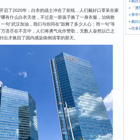
▪ 戴
▪ 「
开启了2020年，白衣的战士冲在了前线，人们戴好口罩呆在家
▪ 青
"哪有什么白衣天使，不过是一群孩子换了一身衣服，治病救
▪ 戴
一句"武汉加油，我们与你同在"鼓舞了多少人心；而一句"等
▪ 尚
言万语尽在不言中，人们将勇气化作赞歌，无数人奋然以己之
付出才换回了国内感染病例清零的那天。