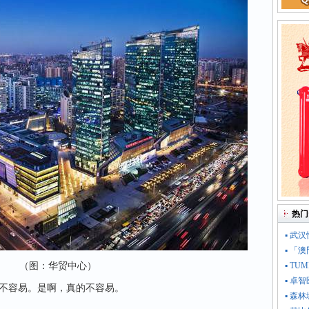
热门
▪ 武
▪ 「
（图：华贸中心）
▪ T
▪ 卓智
不容易。是啊，真的不容易。
▪ 森