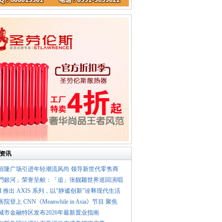
资讯
汉恒隆广场引进年轻潮流风尚 领导新世代零售商
澳門銀河」荣誉呈献：「追」张靓颖世界巡回演唱
UMI 推出 AXIS 系列，以"静谧创新"诠释现代生活
医院登上 CNN《Meanwhile in Asia》节目 聚焦
林城市金融特区发布2026年最新置业指南