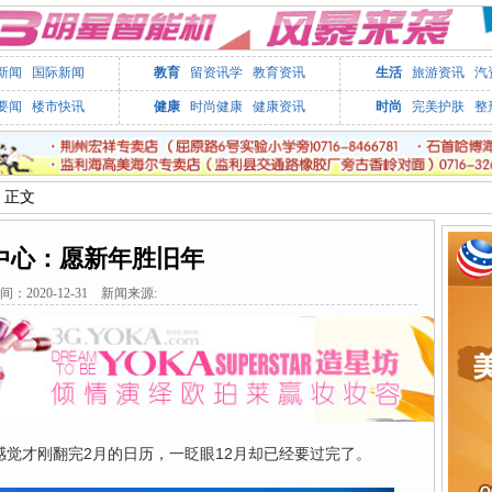
新闻
国际新闻
教育
留资讯学
教育资讯
生活
旅游资讯
汽
要闻
楼市快讯
健康
时尚健康
健康资讯
时尚
完美护肤
整
> 正文
中心：愿新年胜旧年
间：2020-12-31 新闻来源:
觉才刚翻完2月的日历，一眨眼12月却已经要过完了。