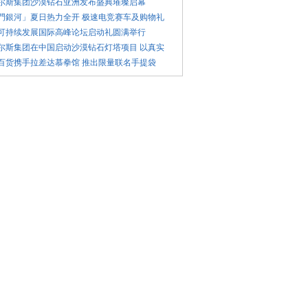
比尔斯集团沙漠钻石亚洲发布盛典璀璨启幕
澳門銀河」夏日热力全开 极速电竞赛车及购物礼
年可持续发展国际高峰论坛启动礼圆满举行
比尔斯集团在中国启动沙漠钻石灯塔项目 以真实
泰百货携手拉差达慕拳馆 推出限量联名手提袋