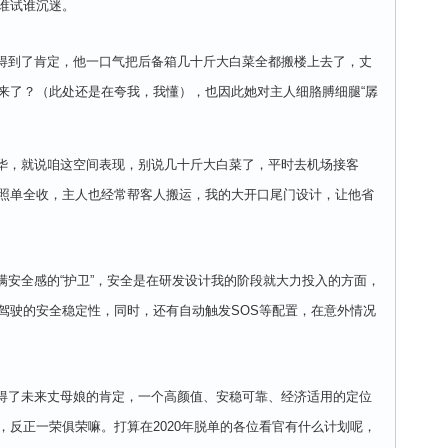
谁试谁沉迷。
到了肯定，他一口气把后备箱几十斤大白菜全都搬楼上去了，丈
来了？（此处还是在夸我，我懂），也因此她对主人细胳膊细腿“孱
！
，就说咱这空间表现，别说几十斤大白菜了，平时去机场接客
照单全收，主人也经常帮客人搬运，我的大开口尾门设计，让他省
全感的“护卫”，安全是在研发设计我的阶段就大力投入的方面，
驾驶的安全稳定性，同时，还有自动触发SOS等配置，在意外情况
了未来丈母娘的肯定，一个高颜值、安稳可靠、经济适用的定位
，反正一荣俱荣嘛。打算在2020年脱单的各位看官有什么计划呢，