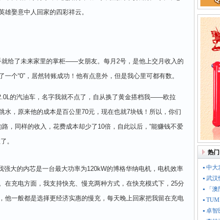
世英雄娶意中人回家的四彩祥云。
就给了未来家里的掌柜——女朋友。每月2号，是他上交月收入的
了一个“0”，居然转账成功！他有点意外，但是我心里可都有数。
0L的汽油车，名字我就不点了，自从换了黄金搭档我——欧拉
跳水，原来他的成本是百公里70元，现在也就7块钱！所以，你们
路，同样的收入，花费成本却少了10倍，自此以后，“能赚钱不爱
住了。
热门
▪ 中
大的内芯是一台最大功率为120kW的博格华纳电机，电机效率
▪ 武
。在充电方面，我支持快充、慢充两种方式，在快充模式下，25分
▪ 「
说，他一般都是选择更经济实惠的慢充，每天晚上回家把我留在充电
▪ T
▪ 卓智