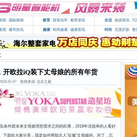
新闻
国际新闻
教育
留资讯学
教育资讯
生活
旅游资讯
汽
要闻
楼市快讯
健康
时尚健康
健康资讯
时尚
完美护肤
整
文
，开欧拉iQ装下丈母娘的所有年货
020-01-07 新闻来源: 北京之窗
条件跟未来丈母娘理想需求之间的距离，2019年没脱单的人看好
。下面给大家分享，我是如何帮助主人“征服”丈母娘的。对了，忘