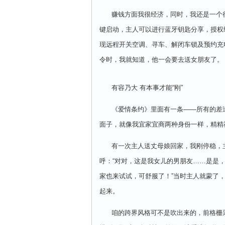
赚钱方面我很经济，同时，我还是一个很“
键启动，主人可以进行蓝牙钥匙分享，授权给
现远程开关空调、寻车、解闭车锁及预约充
令时，我就知道，他一会要去送女朋友了。
有容乃大 有本事才能“刚”
《爱情条约》里面有一条——所有的差遣
面子，就像我宜家宜商两种身份一样，精精
有一次主人送丈母娘回家，我刚停稳，主
呼：“对对，这是我女儿的男朋友……是是
家也来试试，可舒服了！”当时主人就蒙了
起来。
咱的跨界风格可不是吹出来的，前格栅采