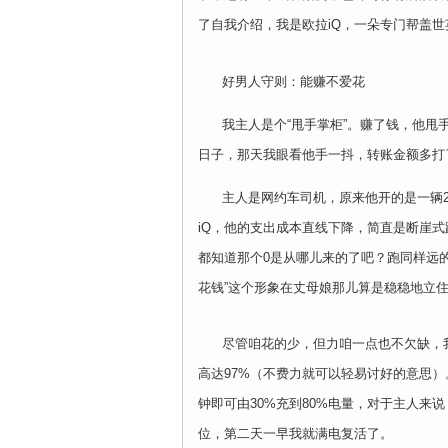
了自我介绍，我是欧拉iQ，一朵专门帮盖
好男人守则：能赚不爱花
我主人是个“甩手掌柜”。赚了钱，他甩手
日子，那天我眼看他手一抖，转账金额多打
主人是网约车司机，原来他开的是一辆2.
iQ，他的支出成本直线下降，简直是断崖式
都知道那个0是从哪儿来的了吧？跑同样远的
花钱”这个形象在丈母娘那儿算是稳稳地立
尽管咱花的少，但力咱一点也不欠缺，我强
高达97%（不费力就可以轻易讨好的意思）
钟即可由30%充到80%电量，对于主人来
位，第二天一早我就满电复活了。