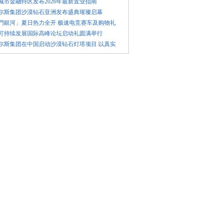
林城市金融特区发布2026年最新置业指南
比尔斯集团沙漠钻石亚洲发布盛典璀璨启幕
澳門銀河」夏日热力全开 极速电竞赛车及购物礼
年可持续发展国际高峰论坛启动礼圆满举行
比尔斯集团在中国启动沙漠钻石灯塔项目 以真实