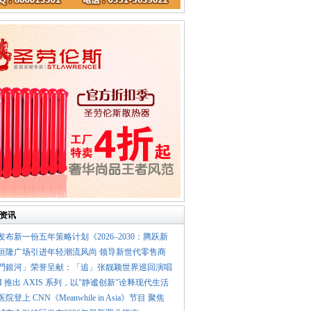
资讯
大发布新一份五年策略计划《2026‒2030：腾跃新
汉恒隆广场引进年轻潮流风尚 领导新世代零售商
澳門銀河」荣誉呈献：「追」张靓颖世界巡回演唱
UMI 推出 AXIS 系列，以"静谧创新"诠释现代生活
医院登上 CNN《Meanwhile in Asia》节目 聚焦