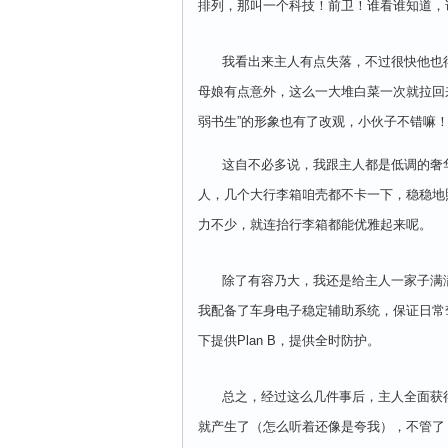
排列，那叫一个科技！前卫！谁看谁知道，
我看出来主人有点失落，不过很快他也得
母娘有点意外，这么一大堆白菜一次就拉回
弱书生”的形象也有了改观，小伙子不错嘛
这自不必多说，我跟主人都是低调的奢华
人，几个大行李箱咱壳都不卡一下，稳稳地
力不少，就连抬行李箱都能优雅起来呢。
除了有容乃大，我还是给主人一家子满满安
我配备了车身电子稳定辅助系统，保证日常
下提供Plan B，提供全时防护。
总之，经过这么几件事后，主人全面获得
就产生了（怎么听着还像是夸我），不管了